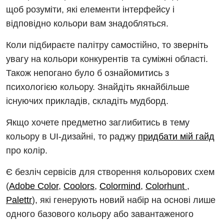
щоб розуміти, які елементи інтерфейсу і
відповідно кольори вам знадобляться.
Коли підбираєте палітру самостійно, то зверніть
увагу на кольори конкурентів та суміжні області.
Також непогано було б ознайомитись з
психологією кольору. Знайдіть якнайбільше
існуючих прикладів, складіть мудборд.
Якщо хочете предметно заглибитись в тему
кольору в UI-дизайні, то раджу
придбати мій гайд
про колір.
Є безліч сервісів для створення кольорових схем
(
Adobe Color
,
Coolors
,
Colormind
,
Colorhunt
,
Palettr
), які генерують новий набір на основі лише
одного базового кольору або завантаженого