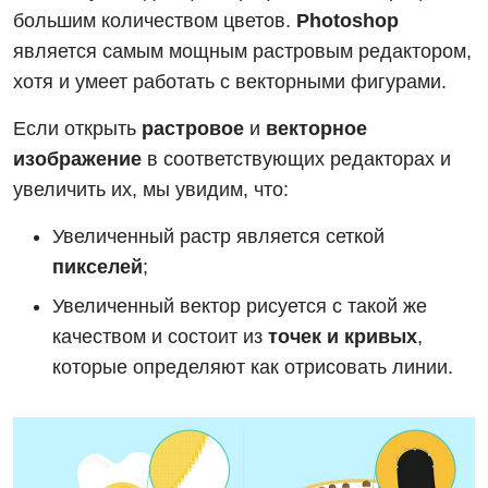
большим количеством цветов.
Photoshop
является самым мощным растровым редактором,
хотя и умеет работать с векторными фигурами.
Если открыть
растровое
и
векторное
изображение
в соответствующих редакторах и
увеличить их, мы увидим, что:
Увеличенный растр является сеткой
пикселей
;
Увеличенный вектор рисуется с такой же
качеством и состоит из
точек и кривых
,
которые определяют как отрисовать линии.