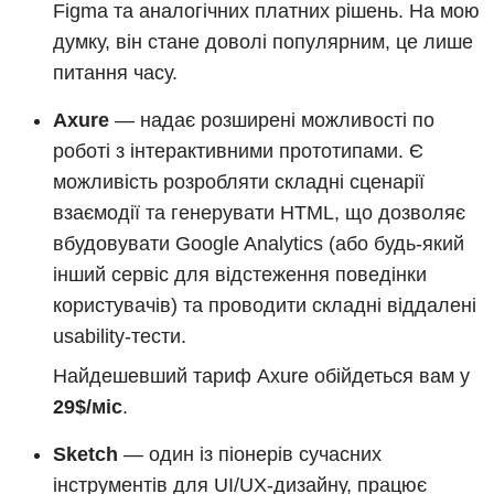
Figma та аналогічних платних рішень. На мою
думку, він стане доволі популярним, це лише
питання часу.
Axure
— надає розширені можливості по
роботі з інтерактивними прототипами. Є
можливість розробляти складні сценарії
взаємодії та генерувати HTML, що дозволяє
вбудовувати Google Analytics (або будь-який
інший сервіс для відстеження поведінки
користувачів) та проводити складні віддалені
usability-тести.
Найдешевший тариф Axure обійдеться вам у
29$/міс
.
Sketch
— один із піонерів сучасних
інструментів для UI/UX-дизайну, працює