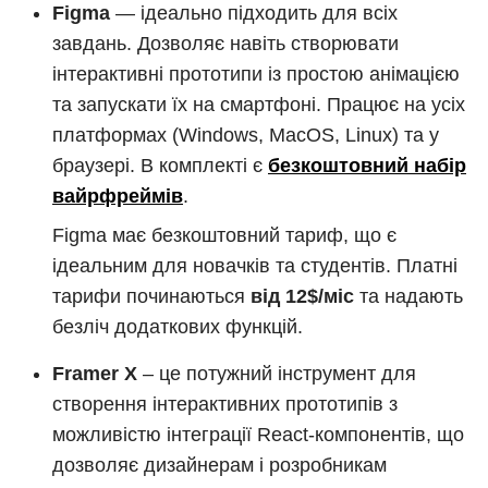
Figma
— ідеально підходить для всіх
завдань. Дозволяє навіть створювати
інтерактивні прототипи із простою анімацією
та запускати їх на смартфоні. Працює на усіх
платформах (Windows, MacOS, Linux) та у
браузері. В комплекті є
безкоштовний набір
вайрфреймів
.
Figma має безкоштовний тариф, що є
ідеальним для новачків та студентів. Платні
тарифи починаються
від 12$/міс
та надають
безліч додаткових функцій.
Framer X
– це потужний інструмент для
створення інтерактивних прототипів з
можливістю інтеграції React-компонентів, що
дозволяє дизайнерам і розробникам