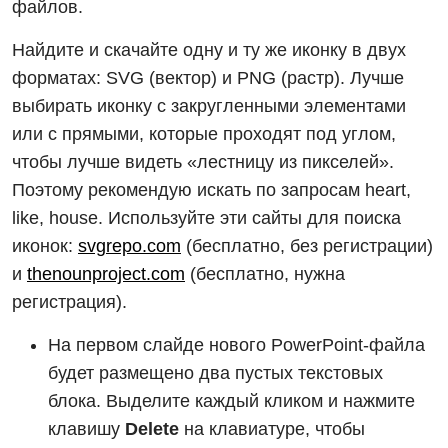
файлов.
Найдите и скачайте одну и ту же иконку в двух
форматах: SVG (вектор) и PNG (растр). Лучше
выбирать иконку с закругленными элементами
или с прямыми, которые проходят под углом,
чтобы лучше видеть «лестницу из пикселей».
Поэтому рекомендую искать по запросам heart,
like, house. Используйте эти сайты для поиска
иконок:
svgrepo.com
(бесплатно, без регистрации)
и
thenounproject.com
(бесплатно, нужна
регистрация).
На первом слайде нового PowerPoint-файла
будет размещено два пустых текстовых
блока. Выделите каждый кликом и нажмите
клавишу
Delete
на клавиатуре, чтобы